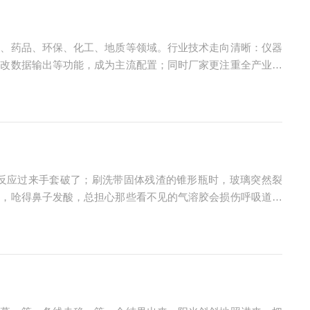
品、药品、环保、化工、地质等领域。行业技术走向清晰：仪器
篡改数据输出等功能，成为主流配置；同时厂家更注重全产业链
需求，关注四大维度选购电位滴定仪，需结合应用场景、预算、
反应过来手套破了；刷洗带固体残渣的锥形瓶时，玻璃突然裂
皿，呛得鼻子发酸，总担心那些看不见的气溶胶会损伤呼吸道。
复一日的手工洗瓶。咱们总觉得“动手洗得干净、心里有数”，