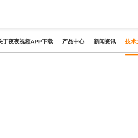
func.php
on line
127
97330/03610.html): failed to open stream: No such file or directory in
/
频APP在线手机观看
关于夜夜视频APP下载
产品中心
新闻资讯
技术