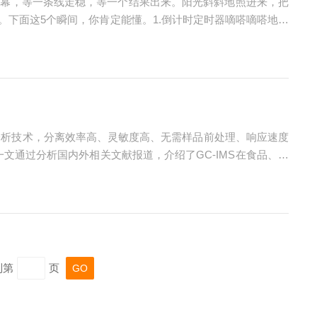
屏幕，等一条线走稳，等一个结果出来。阳光斜斜地照进来，把
下面这5个瞬间，你肯定能懂。1.倒计时定时器嘀嗒嘀嗒地走
一分钟，叫做“胜利在望”。春天来了，连实验都变得温柔了一
质的分析技术，分离效率高、灵敏度高、无需样品前处理、响应速度
文通过分析国内外相关文献报道，介绍了GC-IMS在食品、中
前言GC-IMS技术近年来在仪器设计、分析性能和应用范围
到第
页