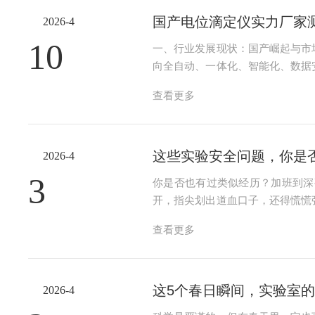
国产电位滴定仪实力厂家
2026-4
10
一、行业发展现状：国产崛起与市
向全自动、一体化、智能化、数据
布局与售后体系搭建，以适配国内
查看更多
精度要求、运维便利性综合判断，核心
这些实验安全问题，你是
2026-4
3
你是否也有过类似经历？加班到深
开，指尖划出道血口子，还得慌慌
……在实验室摸爬滚打多年，最怕
查看更多
却往往忽略了：手工清洗的风险，从来
这5个春日瞬间，实验室
2026-4