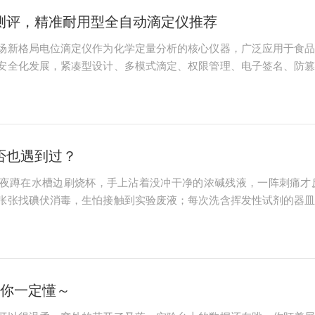
测评，精准耐用型全自动滴定仪推荐
场新格局电位滴定仪作为化学定量分析的核心仪器，广泛应用于食
安全化发展，紧凑型设计、多模式滴定、权限管理、电子签名、防
实验室多样化、高频次的检测需求。二、选购核心要点：精准匹配
关注4个维度：...
否也遇到过？
夜蹲在水槽边刷烧杯，手上沾着没冲干净的浓碱残液，一阵刺痛才
张张找碘伏消毒，生怕接触到实验废液；每次洗含挥发性试剂的器
的不仅是数据翻车，更有那些藏在日常操作中的安全隐患——比如日
都不是“会不会...
的你一定懂～