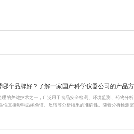
观看哪个品牌好？了解一家国产科学仪器公司的产品
品前处理的关键技术之一，广泛用于食品安全检测、环境监测、药物分
靠性直接影响后续色谱、质谱等分析结果的准确性。随着分析检测需
器厂商在技术研发、产品创新与市场服务等方面也取得了显著进步。
术集团股份有限公司(简称：夜夜视频APP下载技术)成立于200...