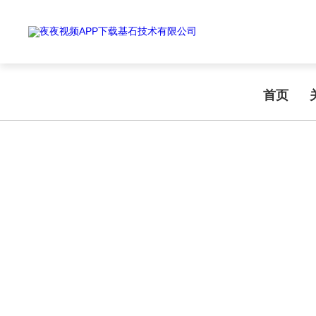
Warning
: mkdir(): No space left on device in
/www/wwwroot/T1.COM/
Warning
: file_put_contents(./cachefile_yuan/shendoushi.net/cache/77/
夜夜视频APP下载,夜夜爽视频APP看片,夜夜夜风流视频下载APP,夜夜视
首页
TECHNICAL ARTICLES
技术文章