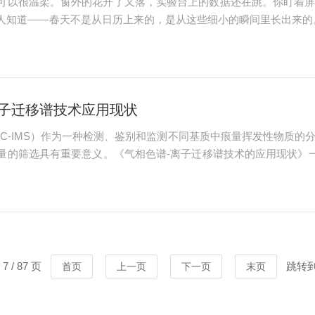
可以很温柔。窗外的花开了又落，实验台上的数据还在跳。你盯着
人知道——春天不是从日历上来的，是从这些细小的瞬间里长出来的。
几遍，前处理小心翼翼，试剂加了又加。现在，只需要等待。这最后
整齐齐。...
离子迁移谱技术应用现状
谱（GC-IMS）作为一种检测、鉴别和监测不同基质中痕量挥发性物
量的筛选具有重要意义。《气相色谱-离子迁移谱技术的应用现状》一
的研究进展，以期为相关领域的应用提供技术参考。以下为文章节选：
 / 87 页
跳转
首页
上一页
下一页
末页