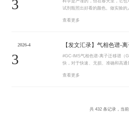
3
科学是严谨的，但在春天里，它也
试剂瓶照出好看的颜色。做实验的
着，屏幕上的数字跳动。实验做了
查看更多
点。2.调色盘试剂架上，一排瓶子整
【发文汇录】气相色谱-
2026-4
3
#GC-IMS气相色谱-离子迁移
快，对于快速、无损、准确和高通
药、环境、医疗和能源化工领域中
查看更多
等方面取得了显著进步。便携...
共 432 条记录，当前 7