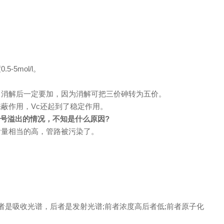
5mol/l。
，消解后一定要加，因为消解可把三价砷转为五价。
掩蔽作用，Vc还起到了稳定作用。
号溢出的情况，不知是什么原因?
含量相当的高，管路被污染了。
前者是吸收光谱，后者是发射光谱;前者浓度高后者低;前者原子化