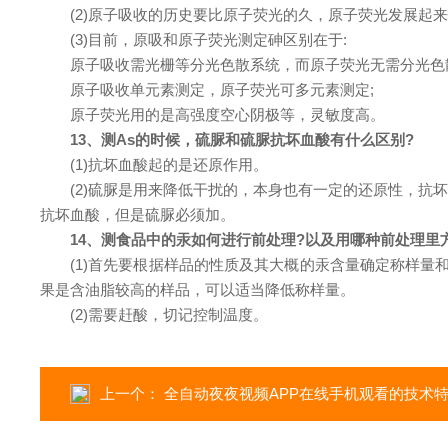
(2)原子吸收的历史要比原子荧光的久，原子荧光发展起
(3)目前，原吸和原子荧光测定砷区别在于:
原子吸收需光栅等分光色散系统，而原子荧光无需分光色
原子吸收单元素测定，原子荧光可多元素测定;
原子荧光用的是高强度空心阴极等，灵敏度高。
13、测As的时候，硫脲和硫脲抗坏血酸有什么区别?
(1)抗坏血酸起的是还原作用。
(2)硫脲是用来降低干扰的，本身也有一定的还原性，
抗坏血酸，但是硫脲必须加。
14、测食品中的汞如何进行前处理?以及用哪种前处理里
(1)首先要根据样品的性质及其大概的汞含量确定称样量
果是含油脂较高的样品，可以适当降低称样量。
(2)需要赶酸，切记控制温度。
上一个：
全自动夜夜视频APP在线手机观看的技术