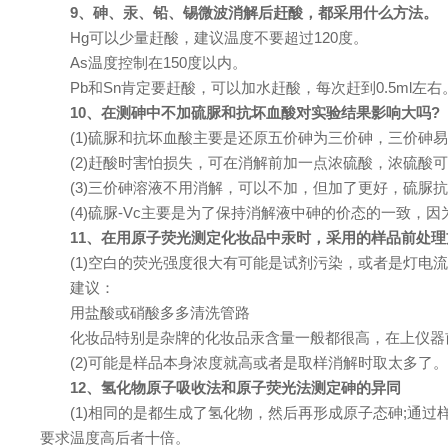
9、砷、汞、铅、锡微波消解后赶酸，都采用什么方法。
Hg可以少量赶酸，建议温度不要超过120度。
As温度控制在150度以内。
Pb和Sn肯定要赶酸，可以加水赶酸，每次赶到0.5ml左右
10、在测砷中不加硫脲和抗坏血酸对实验结果影响大吗?
(1)硫脲和抗坏血酸主要是还原五价砷为三价砷，三价砷易与
(2)赶酸时害怕损失，可在消解前加一点浓硫酸，浓硫酸
(3)三价砷溶液不用消解，可以不加，但加了更好，硫
(4)硫脲-Vc主要是为了保持消解液中砷的价态的一致，
11、在用原子荧光测定化妆品中汞时，采用的样品前处
(1)空白的荧光强度很大有可能是试剂污染，或者是灯
建议：
用盐酸或硝酸多多清洗管路
化妆品特别是杂牌的化妆品汞含量一般都很高，在上仪器
(2)可能是样品本身浓度就高或者是取样消解时取太多了。
12、氢化物原子吸收法和原子荧光法测定砷的异同
(1)相同的是都生成了氢化物，然后再形成原子态砷;通
要求温度高后者十倍。