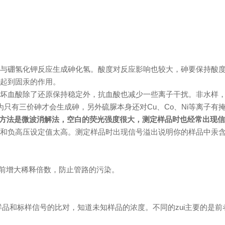
。
硼氢化钾反应生成砷化氢。酸度对反应影响也较大，砷要保持酸度0.5-
可起到固汞的作用。
脲抗坏血酸除了还原保持稳定外，抗血酸也减少一些离子干扰。非水样
因为只有三价砷才会生成砷，另外硫脲本身还对Cu、Co、Ni等离子有
理方法是微波消解法，空白的荧光强度很大，测定样品时也经常出现信
电流和负高压设定值太高。测定样品时出现信号溢出说明你的样品中汞
前增大稀释倍数，防止管路的污染。
过样品和标样信号的比对，知道未知样品的浓度。不同的zui主要的是