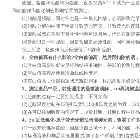
硝酸、盐酸和硫酸均为强酸，夜夜视频APP下载为什么
和硫酸作为酸化剂会影响结果的测定。
(1)硝酸是强酸，同时它也是一种氧化性酸，会消除测定
(2)硝酸分解的中间产物能导致荧光猝灭，导致荧光强度
(3)硫酸虽然在常温下氧化性弱至可以忽略，但是在测
(4)盐酸也是一种强酸，但是盐酸是还原性酸，同时氯
综上所述，盐酸作为反应酸优于硝酸和硫酸。
2、空白值高有什么影响?空白值偏高，然后再扣除的话，
(1)空白值高影响低浓度样品结果准确性，并影响检测过
(2)空白值高容易使标准曲线线性变差。
(3)空白值高，仪器稳定状态难以判定，样品浓度不确定
3、测定食品中汞，前处理用的是微波消解，zui高消解温
(1)赶酸的过程一定要控制温度，不可太高!
(2)赶酸温度控制在120摄氏度到150摄氏度之间为宜，12
(3)在可以控制酸度的情况下，少量赶酸。赶酸过程中样
4、zui近做氢化-原子荧光光谱法检测砷元素，查看了许
(1)一般来说推荐盐酸，但建议自己试一下，不同的酸，
(2)标准溶液和样品溶液里面(指加了各种试剂后的)含