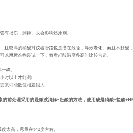
墨管有损伤，测砷、汞会影响还原剂。
效果，且较高的硝酸对仪器管路也是潜在危险，导致老化。而且不赶酸
。可以用标准物质试一下，看看赶酸温度多高时比较合适。
不一样。
小时以上才能测!
改变就可能数值相差很大。
的前处理采用的是微波消解+赶酸的方法，使用酸是硝酸+盐酸+H
温度太高，尽量在140度左右。