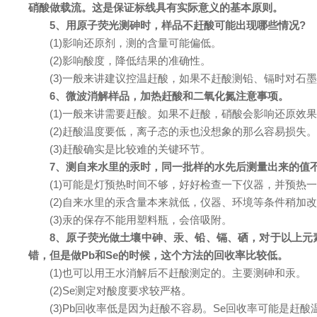
硝酸做载流。这是保证标线具有实际意义的基本原则。
5、用原子荧光测砷时，样品不赶酸可能出现哪些情况?
(1)影响还原剂，测的含量可能偏低。
(2)影响酸度，降低结果的准确性。
(3)一般来讲建议控温赶酸，如果不赶酸测铅、镉时对石
6、微波消解样品，加热赶酸和二氧化氮注意事项。
(1)一般来讲需要赶酸。如果不赶酸，硝酸会影响还原
(2)赶酸温度要低，离子态的汞也没想象的那么容易损失
(3)赶酸确实是比较难的关键环节。
7、测自来水里的汞时，同一批样的水先后测量出来的值
(1)可能是灯预热时间不够，好好检查一下仪器，并预热一
(2)自来水里的汞含量本来就低，仪器、环境等条件稍加
(3)汞的保存不能用塑料瓶，会倍吸附。
8、原子荧光做土壤中砷、汞、铅、镉、硒，对于以上元素
错，但是做Pb和Se的时候，这个方法的回收率比较低。
(1)也可以用王水消解后不赶酸测定的。主要测砷和汞。
(2)Se测定对酸度要求较严格。
(3)Pb回收率低是因为赶酸不容易。Se回收率可能是赶酸