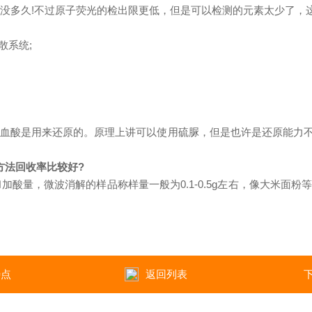
来没多久!不过原子荧光的检出限更低，但是可以检测的元素太少了，
散系统;
抗坏血酸是用来还原的。原理上讲可以使用硫脲，但是也许是还原能力
方法回收率比较好?
和加酸量，微波消解的样品称样量一般为0.1-0.5g左右，像大米
特点
返回列表