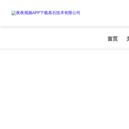
Warning
: mkdir(): No space left on device in
/www/wwwroot/T1.COM/
Warning
: file_put_contents(./cachefile_yuan/shendoushi.net/cache/88/
夜夜视频APP下载,夜夜爽视频APP看片,夜夜夜风流视频下载APP,夜夜视
首页
TECHNICAL ARTICLES
技术文章