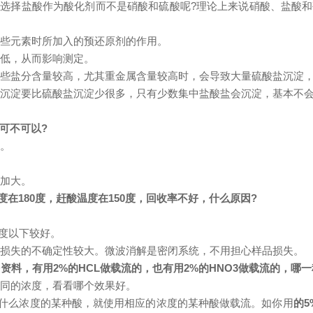
要选择盐酸作为酸化剂而不是硝酸和硫酸呢?理论上来说硝酸、盐酸
某些元素时所加入的预还原剂的作用。
降低，从而影响测定。
定某些盐分含量较高，尤其重金属含量较高时，会导致大量硫酸盐沉淀
化物沉淀要比硫酸盐沉淀少很多，只有少数集中盐酸盐会沉淀，基本不
可不可以?
程。
性加大。
度在180度，赶酸温度在150度，回收率不好，什么原因?
0度以下较好。
品损失的不确定性较大。微波消解是密闭系统，不用担心样品损失。
多资料，有用2%的HCL做载流的，也有用2%的HNO3做载流的，哪一
不同的浓度，看看哪个效果好。
的是什么浓度的某种酸，就使用相应的浓度的某种酸做载流。如你用
的5