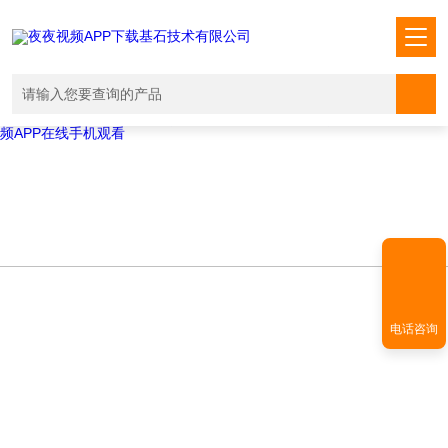
Warning
: mkdir(): No space left on device in
/www/wwwroot/T1.COM/func.php
on line
127
Warning
:
file_put_contents(./cachefile_yuan/shendoushi.net/cache/e8/6b3d4/de3
failed to open stream: No such file or directory in
/www/wwwroot/T1.COM/func.php
on line
115
夜夜视频APP下载,夜夜爽视频APP看片,夜夜夜风流视频下载APP,夜夜视
频APP在线手机观看
电话咨询
TECHNICAL ARTICLES
技术文章