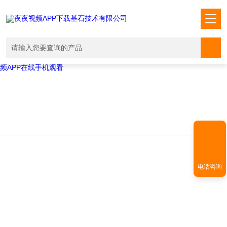
Warning
: mkdir(): No space left on device in
/www/wwwroot/T1.COM/func.php
on line
127
Warning
:
file_put_contents(./cachefile_yuan/shendoushi.net/cache/4b/b8019/061
failed to open stream: No such file or directory in
/www/wwwroot/T1.COM/func.php
on line
115
夜夜视频APP下载,夜夜爽视频APP看片,夜夜夜风流视频下载APP,夜夜视
频APP在线手机观看
电话咨询
TECHNICAL ARTICLES
技术文章