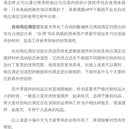
滴定终点可以通过将突然电位与仪器内部的计算程序结合使用来获
得，只有基础的操作知识掌握好了，夜夜视频APP下载就不会在自动
电位滴定仪的使用过程中出错。
自动电位滴定仪
加速并简化了自动的酸碱终点滴或滴定到拐点的
等当点滴定分析，“应用”导向风格的简单用户界面可缩短学习仪器操
作的时间，提高工作效率和操作的简易性。
自动电位滴定仪提出的选型表也是根据搅拌的目的及电位滴定仪
搅拌时的流动状态来选型，它的优点还在于根据不同搅拌过程的特点
划分了浆型的使用范围，使得选型更加具体。比较上述表可以看到，
电位滴定仪选型的根据和结果还是比较致的。下面对其中几个主要的
过程再作些说明。
其中带搅拌的结晶过程是很困难的，特别是要求严格控制结晶大
小的时候。一般是小直径的快速搅拌，如涡轮式，适用于微粒结晶，
而大直径的电位滴定仪在实际的运用和工作当中相比样面言，慢速搅
拌，如浆式，可用于大晶体的结晶。
以上就是小编今天为大家带来的全部内容了，希望能够对您有所
帮助。