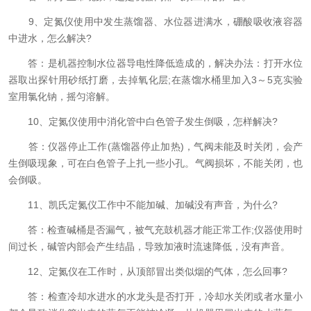
9、定氮仪使用中发生蒸馏器、水位器进满水，硼酸吸收液容器
中进水，怎么解决?
答：是机器控制水位器导电性降低造成的，解决办法：打开水位
器取出探针用砂纸打磨，去掉氧化层;在蒸馏水桶里加入3～5克实验
室用氯化钠，摇匀溶解。
10、定氮仪使用中消化管中白色管子发生倒吸，怎样解决?
答：仪器停止工作(蒸馏器停止加热)，气阀未能及时关闭，会产
生倒吸现象，可在白色管子上扎一些小孔。气阀损坏，不能关闭，也
会倒吸。
11、凯氏定氮仪工作中不能加碱、加碱没有声音，为什么?
答：检查碱桶是否漏气，被气充鼓机器才能正常工作;仪器使用时
间过长，碱管内部会产生结晶，导致加液时流速降低，没有声音。
12、定氮仪在工作时，从顶部冒出类似烟的气体，怎么回事?
答：检查冷却水进水的水龙头是否打开，冷却水关闭或者水量小