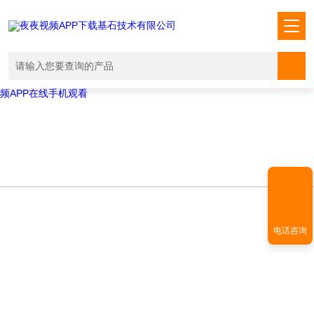
Warning
: mkdir(): No space left on device in
/www/wwwroot/T1.COM/func.php
on line
127
Warning
:
file_put_contents(./cachefile_yuan/shendoushi.net/cache/fd/da312/410
failed to open stream: No such file or directory in
/www/wwwroot/T1.COM/func.php
on line
115
夜夜视频APP下载,夜夜爽视频APP看片,夜夜夜风流视频下载APP,夜夜视
频APP在线手机观看
电话咨询
TECHNICAL ARTICLES
技术文章