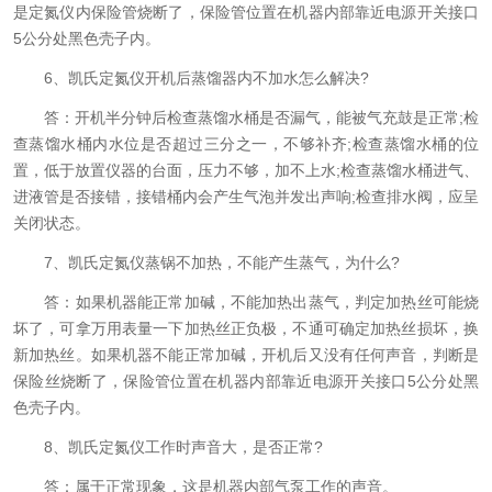
是定氮仪内保险管烧断了，保险管位置在机器内部靠近电源开关接口
5公分处黑色壳子内。
6、凯氏定氮仪开机后蒸馏器内不加水怎么解决?
答：开机半分钟后检查蒸馏水桶是否漏气，能被气充鼓是正常;检
查蒸馏水桶内水位是否超过三分之一，不够补齐;检查蒸馏水桶的位
置，低于放置仪器的台面，压力不够，加不上水;检查蒸馏水桶进气、
进液管是否接错，接错桶内会产生气泡并发出声响;检查排水阀，应呈
关闭状态。
7、凯氏定氮仪蒸锅不加热，不能产生蒸气，为什么?
答：如果机器能正常加碱，不能加热出蒸气，判定加热丝可能烧
坏了，可拿万用表量一下加热丝正负极，不通可确定加热丝损坏，换
新加热丝。如果机器不能正常加碱，开机后又没有任何声音，判断是
保险丝烧断了，保险管位置在机器内部靠近电源开关接口5公分处黑
色壳子内。
8、凯氏定氮仪工作时声音大，是否正常?
答：属于正常现象，这是机器内部气泵工作的声音。