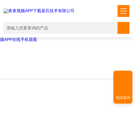
Warning
: mkdir(): No space left on device in
/www/wwwroot/T1.COM/func.php
on line
127
Warning
:
file_put_contents(./cachefile_yuan/shendoushi.net/cache/52/e3529/775
failed to open stream: No such file or directory in
/www/wwwroot/T1.COM/func.php
on line
115
夜夜视频APP下载,夜夜爽视频APP看片,夜夜夜风流视频下载APP,夜夜视
频APP在线手机观看
电话咨询
TECHNICAL ARTICLES
技术文章