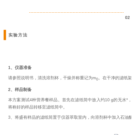
02
实验方法
1、仪器准备
请参照说明书，清洗溶剂杯，干燥并称重记为m
。在干净的滤纸架
0
2、样品制备
本方案测试4种营养餐样品。首先在滤纸筒中放入约10 g的无水*，然
将称好的样品转移至滤纸筒中。
3、将盛有样品的滤纸筒置于仪器萃取室内，向溶剂杯中加入石油醚