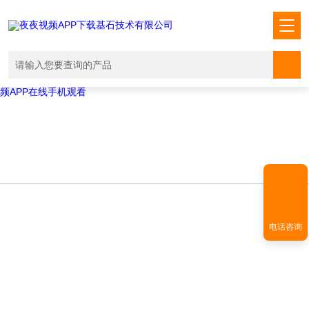
Warning
: mkdir(): No space left on device in
/www/wwwroot/T1.COM/func.php
on line
127
Warning
:
file_put_contents(./cachefile_yuan/shendoushi.net/cache/e2/aa9f8/934
failed to open stream: No such file or directory in
/www/wwwroot/T1.COM/func.php
on line
115
夜夜视频APP下载,夜夜爽视频APP看片,夜夜夜风流视频下载APP,夜夜视
频APP在线手机观看
电话咨询
TECHNICAL ARTICLES
技术文章