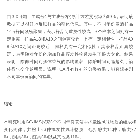
由图3可知，主成分1与主成分2的累计方差贡献率为69%，表明该
数据可以很好地反映样品的整体信息。其中，不同年份黄酒样品
平行样间紧密聚集，表示样品间重复性较高，6个样本之间则有一
定距离，样品A18和A19之间距离较近，具有一定相似性；样品A0
8和A10之间距离较近，同样具有一定相似性；其余样品距离较
远，表明随着年份的增加样品挥发性物质发生了很大变化。结果
表明，陈酿时间对酒体香气的影响显著，陈酿时间间隔越久，酒
体香气变化越明显。说明PCA具有较好的分类效果，能直观鉴别
不同年份黄酒间的差异。
结论
本研究利用GC-IMS探究6个不同年份黄酒中挥发性
风味物质的组成和
变化规律，共检出63种挥发性风味物
质，包括醇类11种，酯类27
种，酮类8种，醛类6种以及其他
类11种。