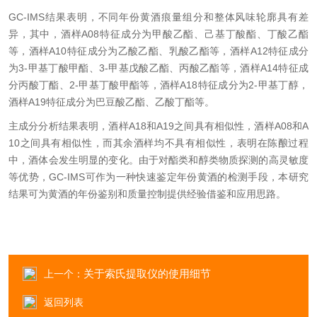
GC-IMS结果表明，不同年份黄酒痕量组分和整体
风味轮廓具有差
异，其中，酒样A08特征成分为甲酸乙酯、
己基丁酸酯、丁酸乙酯
等，酒样A10特征成分为乙酸乙酯、
乳酸乙酯等，酒样A12特征成分
为3-甲基丁酸甲酯、3-甲基
戊酸乙酯、
丙酸乙酯
等，酒样A14特征成
分丙酸丁酯、2-甲
基丁酸甲酯等，酒样A18特征成分为2-甲基丁醇，
酒样A19
特征成分为巴豆酸乙酯、乙酸丁酯等。
主成分分析
结果表明，酒样A18和A19之间具有相似性，酒样A08
和A
10之间具有相似性，而其余酒样均不具有相似性，表明
在陈酿过程
中，酒体会发生明显的变化。由于对酯类和醇
类物质探测的高灵敏度
等优势，GC-IMS可作为一种快速
鉴定年份黄酒的检测手段，本研究
结果可为黄酒的年份鉴
别和质量控制提供经验借鉴和应用思路。
关于索氏提取仪的使用细节
上一个：
返回列表