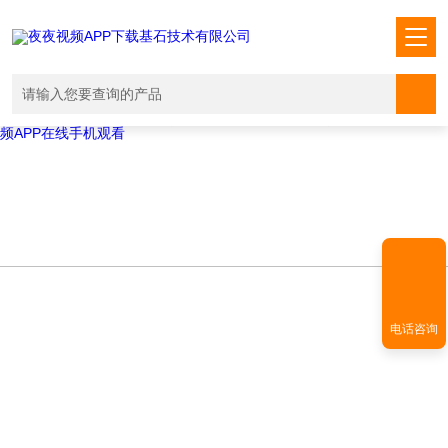
Warning
: mkdir(): No space left on device in
/www/wwwroot/T1.COM/func.php
on line
127
Warning
:
file_put_contents(./cachefile_yuan/shendoushi.net/cache/c0/fd876/d6af
failed to open stream: No such file or directory in
/www/wwwroot/T1.COM/func.php
on line
115
夜夜视频APP下载,夜夜爽视频APP看片,夜夜夜风流视频下载APP,夜夜视
频APP在线手机观看
电话咨询
TECHNICAL ARTICLES
技术文章