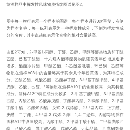
黄酒样品中挥发性风味物质指纹图谱见图2。
图中每一横行表示一个样本的图谱，每个样本进行3次重复，右侧
为样本名称，每一纵列表示为一种挥发性成分，下侧为挥发性成
分的名称，其中点越红表示化合物的相对含量越高。
由图2可知，2-甲基
1-丙醇
、丁醇、乙醇、甲醇等醇类物质和丁酸
乙酯、己基丁酸酯、十六烷内酯等酯类物质随黄酒年份增加逐渐
增多。醋酸冰片酯、甲酸乙酯、2-乙酰基吡嗪、环己酮、乙醛等
物质在酒样A08中的含量略高于其余几个年份黄酒，为其特征成
分。乙酸乙酯、乳酸乙酯、乙酸异丁酯、3-甲基丁酸甲酯、4-甲基
戊酮、乙酸、己醛、*等物质在酒样A10中的含量较高，为其特征
成分。酒样A12中特征成分比较多，3-甲基丁酸甲酯、
3-甲基戊酸
乙酯
、丙酸乙酯、乙酸异戊酯、丁酸异丙酯、2-糠酸甲酯、
2-甲基
丁酸甲酯
、乙酸烯丙酯、反式-2-戊烯醇、2-甲基丙烷、正丁醛、
庚醛、二丁酮、4-甲基-3-戊烯-2-酮、1,4-二恶烷、丙醇等物质在
酒样A12中含量较高。丙酸丁酯、2-甲基丁酸甲酯、二甲基戊酸乙
酯、己酸乙酯、异丁酸乙酯、戊酸乙酯、γ-萜
品烯、2-戊酮等物