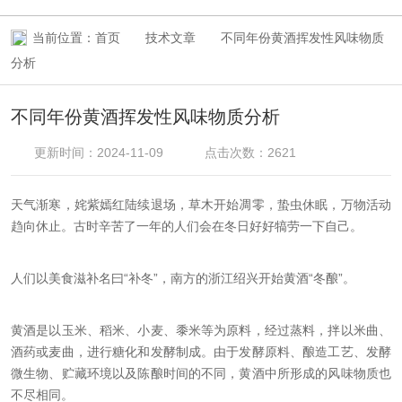
当前位置：
首页
技术文章
不同年份黄酒挥发性风味物质
分析
不同年份黄酒挥发性风味物质分析
更新时间：2024-11-09
点击次数：2621
天气渐寒，姹紫嫣红陆续退场，草木开始凋零，蛰虫休眠，万物活动
趋向休止。古时辛苦了一年的人们会在冬日好好犒劳一下自己。
人们以美食滋补名曰“补冬”，南方的浙江绍兴开始黄酒“冬酿”。
黄酒是以玉米、稻米、小麦、黍米等为原料，经过蒸料，拌以米曲、
酒药或麦曲，进行糖化和发酵制成。由于发酵原料、酿造工艺、发酵
微生物、贮藏环境以及陈酿时间的不同，黄酒中所形成的风味物质也
不尽相同。