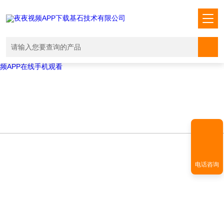
Warning
: mkdir(): No space left on device in
/www/wwwroot/T1.COM/func.php
on line
127
Warning
:
file_put_contents(./cachefile_yuan/shendoushi.net/cache/c8/b1f96/64a
failed to open stream: No such file or directory in
/www/wwwroot/T1.COM/func.php
on line
115
夜夜视频APP下载,夜夜爽视频APP看片,夜夜夜风流视频下载APP,夜夜视
频APP在线手机观看
电话咨询
TECHNICAL ARTICLES
技术文章