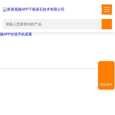
Warning
: mkdir(): No space left on device in
/www/wwwroot/T1.COM/func.php
on line
127
Warning
:
file_put_contents(./cachefile_yuan/shendoushi.net/cache/0b/8f4ea/000
failed to open stream: No such file or directory in
/www/wwwroot/T1.COM/func.php
on line
115
夜夜视频APP下载,夜夜爽视频APP看片,夜夜夜风流视频下载APP,夜夜视
频APP在线手机观看
电话咨询
DATA DOWNLOAD
资料下载