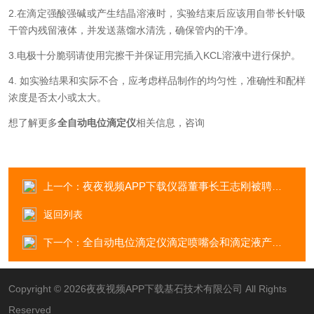
2.在滴定强酸强碱或产生结晶溶液时，实验结束后应该用自带长针吸
干管内残留液体，并发送蒸馏水清洗，确保管内的干净。
3.电极十分脆弱请使用完擦干并保证用完插入KCL溶液中进行保护。
4. 如实验结果和实际不合，应考虑样品制作的均匀性，准确性和配样
浓度是否太小或太大。
想了解更多
全自动电位滴定仪
相关信息，咨询
夜夜视频APP下载仪器董事长王志刚被聘为山东建筑大学客座教授
上一个：
返回列表
全自动电位滴定仪滴定喷嘴会和滴定液产生扩散吗？有什么影响呢？
下一个：
Copyright © 2026夜夜视频APP下载基石技术有限公司 All Rights
Reserved