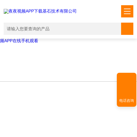
Warning
: mkdir(): No space left on device in
/www/wwwroot/T1.COM/func.php
on line
127
Warning
:
file_put_contents(./cachefile_yuan/shendoushi.net/cache/6c/7c9eb/2ed
failed to open stream: No such file or directory in
/www/wwwroot/T1.COM/func.php
on line
115
夜夜视频APP下载,夜夜爽视频APP看片,夜夜夜风流视频下载APP,夜夜视
频APP在线手机观看
电话咨询
NEWS INFORMATION
新闻资讯