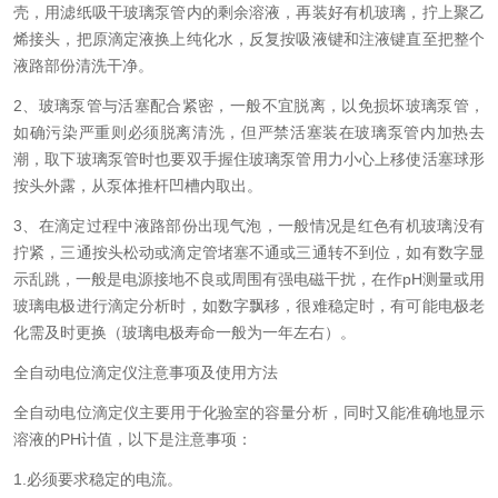
壳，用滤纸吸干玻璃泵管内的剩余溶液，再装好有机玻璃，拧上聚乙
烯接头，把原滴定液换上纯化水，反复按吸液键和注液键直至把整个
液路部份清洗干净。
2、玻璃泵管与活塞配合紧密，一般不宜脱离，以免损坏玻璃泵管，
如确污染严重则必须脱离清洗，但严禁活塞装在玻璃泵管内加热去
潮，取下玻璃泵管时也要双手握住玻璃泵管用力小心上移使活塞球形
按头外露，从泵体推杆凹槽内取出。
3、在滴定过程中液路部份出现气泡，一般情况是红色有机玻璃没有
拧紧，三通按头松动或滴定管堵塞不通或三通转不到位，如有数字显
示乱跳，一般是电源接地不良或周围有强电磁干扰，在作pH测量或用
玻璃电极进行滴定分析时，如数字飘移，很难稳定时，有可能电极老
化需及时更换（玻璃电极寿命一般为一年左右）。
全自动电位滴定仪注意事项及使用方法
全自动电位滴定仪主要用于化验室的容量分析，同时又能准确地显示
溶液的PH计值，以下是注意事项：
1.必须要求稳定的电流。