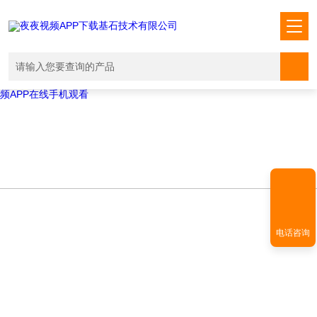
Warning
: mkdir(): No space left on device in
/www/wwwroot/T1.COM/func.php
on line
127
Warning
:
file_put_contents(./cachefile_yuan/shendoushi.net/cache/90/92e79/e4b
failed to open stream: No such file or directory in
/www/wwwroot/T1.COM/func.php
on line
115
夜夜视频APP下载,夜夜爽视频APP看片,夜夜夜风流视频下载APP,夜夜视
频APP在线手机观看
电话咨询
NEWS INFORMATION
新闻资讯