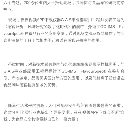
六个专题。200余位业内人士抵达现场，共同探讨食品感官研究前沿
热点。
现场，夜夜视频APP下载仪器G.A.S事业部应用工程师发表了
题为
《感官评价、风味研究的数字化时代》的演讲，介绍
了
GC-IMS、Fla
vourSpec® 在食品行业的应用案例，
通过现场交流及仪器操作，与会
嘉宾清楚的了解了气相离子迁移谱在感官评价中的作用。
茶歇时间，
对新技术感兴趣的
与会代表
纷纷来到展
示
样机周围，与
G.A.S事业部应用工程师
探讨了GC-IMS、FlavourSpec® 在鉴别真
假、产地鉴定、品质优劣区分等方面的应用， 以及气相离子迁移谱在
食品风味感官检测领域的优势
。
随着生活水平的提高，人们对食品安全营养有着越来越高的追求，
这对分析仪器行业也提出了更高要求，夜夜视频APP下载会不断*自
我，为食品安全检测贡献自己的一份力量！