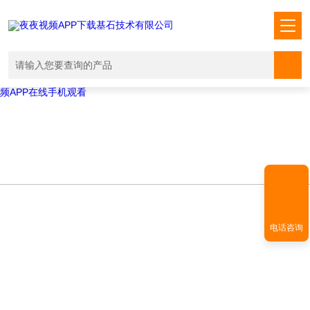
Warning
: mkdir(): No space left on device in
/www/wwwroot/T1.COM/func.php
on line
127
Warning
:
file_put_contents(./cachefile_yuan/shendoushi.net/cache/e7/d9286/302
failed to open stream: No such file or directory in
/www/wwwroot/T1.COM/func.php
on line
115
夜夜视频APP下载,夜夜爽视频APP看片,夜夜夜风流视频下载APP,夜夜视
频APP在线手机观看
电话咨询
NEWS INFORMATION
新闻资讯