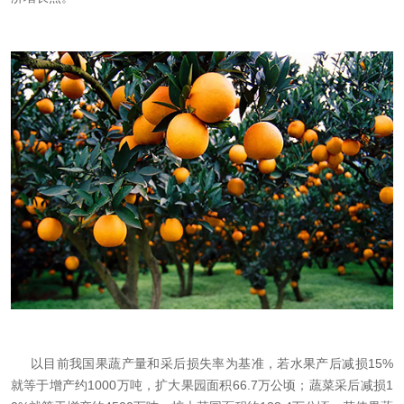
以目前我国果蔬产量和采后损失率为基准，若水果产后减损15%
就等于增产约1000万吨，扩大果园面积66.7万公顷；蔬菜采后减损1