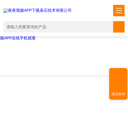
Warning
: mkdir(): No space left on device in
/www/wwwroot/T1.COM/func.php
on line
127
Warning
:
file_put_contents(./cachefile_yuan/shendoushi.net/cache/aa/b6ae4/76b
failed to open stream: No such file or directory in
/www/wwwroot/T1.COM/func.php
on line
115
夜夜视频APP下载,夜夜爽视频APP看片,夜夜夜风流视频下载APP,夜夜视
频APP在线手机观看
电话咨询
NEWS INFORMATION
新闻资讯