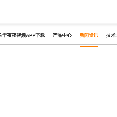
func.php
on line
127
3714e/2a54c.html): failed to open stream: No such file or directory in
/
频APP在线手机观看
关于夜夜视频APP下载
产品中心
新闻资讯
技术