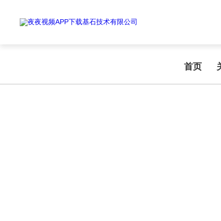
Warning
: mkdir(): No space left on device in
/www/wwwroot/T1.COM/
Warning
: file_put_contents(./cachefile_yuan/shendoushi.net/cache/b9/
夜夜视频APP下载,夜夜爽视频APP看片,夜夜夜风流视频下载APP,夜夜视
首页
NEWS INFORMATION
新闻资讯