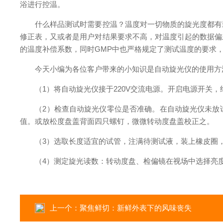
浴进行控温。
什么样品测试时需要控温？温度对一切物质的旋光度都有影
修正表，又或者是用户对结果要求不高，对温度引起的数据偏
的温度补偿系数，同时GMP中也严格规定了测试温度的要求
今天小编为各位客户带来的小知识是自动旋光仪的使用方
（1）将自动旋光仪接于220V交流电源。开启电源开关，
（2）检查自动旋光仪零位是否准确。在自动旋光仪未放试
值。或放松度盘盖背面四只螺钉，微微转动度盘盖校正之。
（3）选取长度适宜的试管，注满待测试液，装上橡皮圈，
（4）测定旋光读数：转动度盘、检偏镜在视场中选择亮度
上一个：
聚焦鲜切：新鲜外表下的风味丧失