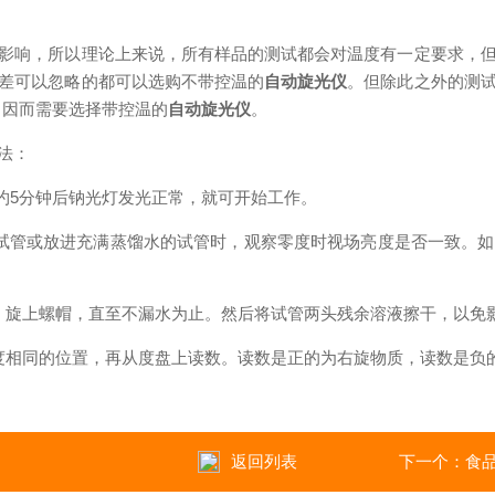
响，所以理论上来说，所有样品的测试都会对温度有一定要求，但
差可以忽略的都可以选购不带控温的
自动旋光仪
。但除此之外的测
，因而需要选择带控温的
自动旋光仪
。
法：
约5分钟后钠光灯发光正常，就可开始工作。
管或放进充满蒸馏水的试管时，观察零度时视场亮度是否一致。如
旋上螺帽，直至不漏水为止。然后将试管两头残余溶液擦干，以免
相同的位置，再从度盘上读数。读数是正的为右旋物质，读数是负
返回列表
下一个：
食