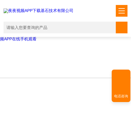
Warning
: mkdir(): No space left on device in
/www/wwwroot/T1.COM/func.php
on line
127
Warning
:
file_put_contents(./cachefile_yuan/shendoushi.net/cache/19/d6757/56e
failed to open stream: No such file or directory in
/www/wwwroot/T1.COM/func.php
on line
115
夜夜视频APP下载,夜夜爽视频APP看片,夜夜夜风流视频下载APP,夜夜视
频APP在线手机观看
电话咨询
NEWS INFORMATION
新闻资讯