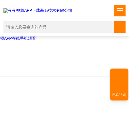
Warning
: mkdir(): No space left on device in
/www/wwwroot/T1.COM/func.php
on line
127
Warning
:
file_put_contents(./cachefile_yuan/shendoushi.net/cache/69/d775a/3aa
failed to open stream: No such file or directory in
/www/wwwroot/T1.COM/func.php
on line
115
夜夜视频APP下载,夜夜爽视频APP看片,夜夜夜风流视频下载APP,夜夜视
频APP在线手机观看
电话咨询
NEWS INFORMATION
新闻资讯