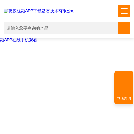
Warning
: mkdir(): No space left on device in
/www/wwwroot/T1.COM/func.php
on line
127
Warning
:
file_put_contents(./cachefile_yuan/shendoushi.net/cache/f4/4dd21/175f
failed to open stream: No such file or directory in
/www/wwwroot/T1.COM/func.php
on line
115
夜夜视频APP下载,夜夜爽视频APP看片,夜夜夜风流视频下载APP,夜夜视
频APP在线手机观看
电话咨询
NEWS INFORMATION
新闻资讯