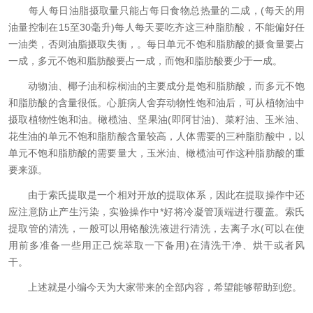
每人每日油脂摄取量只能占每日食物总热量的二成，(每天的用
油量控制在15至30毫升)每人每天要吃齐这三种脂肪酸，不能偏好任
一油类，否则油脂摄取失衡，。每日单元不饱和脂肪酸的摄食量要占
一成，多元不饱和脂肪酸要占一成，而饱和脂肪酸要少于一成。
动物油、椰子油和棕榈油的主要成分是饱和脂肪酸，而多元不饱
和脂肪酸的含量很低。心脏病人舍弃动物性饱和油后，可从植物油中
摄取植物性饱和油。橄榄油、坚果油(即阿甘油)、菜籽油、玉米油、
花生油的单元不饱和脂肪酸含量较高，人体需要的三种脂肪酸中，以
单元不饱和脂肪酸的需要量大，玉米油、橄榄油可作这种脂肪酸的重
要来源。
由于索氏提取是一个相对开放的提取体系，因此在提取操作中还
应注意防止产生污染，实验操作中*好将冷凝管顶端进行覆盖。索氏
提取管的清洗，一般可以用铬酸洗液进行清洗，去离子水(可以在使
用前多准备一些用正己烷萃取一下备用)在清洗干净、烘干或者风
干。
上述就是小编今天为大家带来的全部内容，希望能够帮助到您。