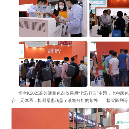
悟空K2025高效液相色谱仪采用“七彩祥云"主题，七种
合二元体系；检测器也涵盖了液相分析的紫外、二极管阵列等