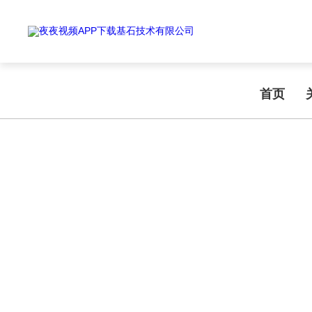
Warning
: mkdir(): No space left on device in
/www/wwwroot/T1.COM/
Warning
: file_put_contents(./cachefile_yuan/shendoushi.net/cache/97/6
夜夜视频APP下载,夜夜爽视频APP看片,夜夜夜风流视频下载APP,夜夜视
首页
NEWS INFORMATION
新闻资讯