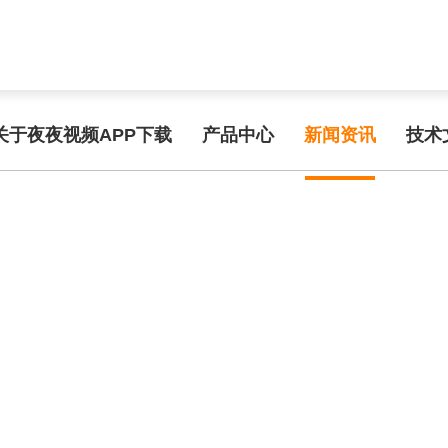
func.php
on line
127
a39f/b2672.html): failed to open stream: No such file or directory in
/
频APP在线手机观看
关于夜夜视频APP下载
产品中心
新闻资讯
技术