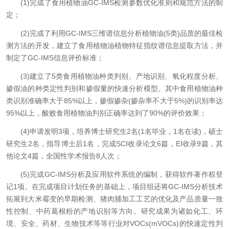
(1)完成了食用植物油GC-IMS检测参数优化准则和规范方法的制
定；
(2)完成了利用GC-IMS三维谱信息分析植物油(5类)品质的最佳检
测方法的开发，建立了食用植物油植物特征指纹谱信息提取方法，并
制定了GC-IMS信息评价标准；
(3)建立了5类食用植物油种类判别、产地识别、氧化程度分析、
掺假油的种类定性判别和掺假量的快速分析模型。其中食用植物油种
类识别准确率大于85%以上，掺假掺杂(掺杂率不大于5%)的识别率达
95%以上，酸败食用植物油判别正确率达到了90%的评价效果；
(4)申请发明3项，培养博士研究生2名(1名毕业，1名在读)，硕士
研究生2名，指导博士后1名，完成SCI收录论文6篇，EI收录9篇，其
他论文4篇，全国性学术报告8人次；
(5)完成GC-IMS分析及应用软件系统的编制，获得软件著作权登
记1项。在完成项目计划任务的基础上，项目组还将GC-IMS分析技术
拓展到大米霉变的早期检测、猪肉脯加工工艺的优化及产品质量一致
性控制、中药葛根粉的产地识别等方向。研究成果为诸如化工、环
境、安全、药材、生物技术等等行业对VOCs(mVOCs)的快速定性判