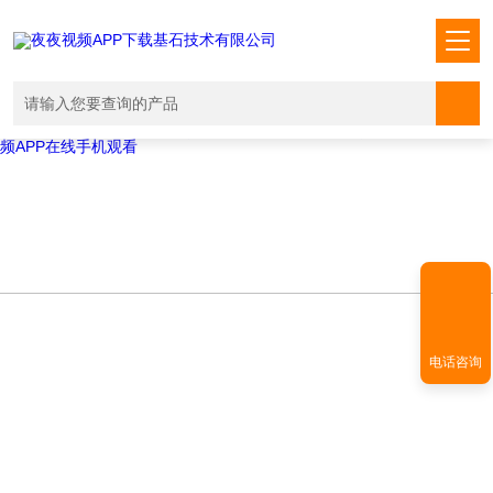
Warning
: mkdir(): No space left on device in
/www/wwwroot/T1.COM/func.php
on line
127
Warning
:
file_put_contents(./cachefile_yuan/shendoushi.net/cache/be/538f4/de0
failed to open stream: No such file or directory in
/www/wwwroot/T1.COM/func.php
on line
115
夜夜视频APP下载,夜夜爽视频APP看片,夜夜夜风流视频下载APP,夜夜视
频APP在线手机观看
电话咨询
NEWS INFORMATION
新闻资讯