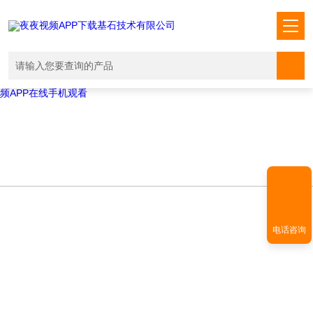
Warning
: mkdir(): No space left on device in
/www/wwwroot/T1.COM/func.php
on line
127
Warning
:
file_put_contents(./cachefile_yuan/shendoushi.net/cache/9c/a3abb/f10
failed to open stream: No such file or directory in
/www/wwwroot/T1.COM/func.php
on line
115
夜夜视频APP下载,夜夜爽视频APP看片,夜夜夜风流视频下载APP,夜夜视
频APP在线手机观看
电话咨询
NEWS INFORMATION
新闻资讯