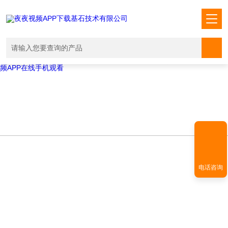
Warning
: mkdir(): No space left on device in
/www/wwwroot/T1.COM/func.php
on line
127
Warning
:
file_put_contents(./cachefile_yuan/shendoushi.net/cache/9b/2c2fe/fa15
failed to open stream: No such file or directory in
/www/wwwroot/T1.COM/func.php
on line
115
夜夜视频APP下载,夜夜爽视频APP看片,夜夜夜风流视频下载APP,夜夜视
频APP在线手机观看
电话咨询
NEWS INFORMATION
新闻资讯