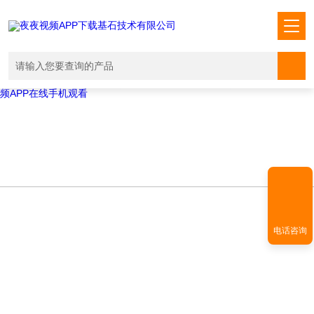
Warning
: mkdir(): No space left on device in
/www/wwwroot/T1.COM/func.php
on line
127
Warning
:
file_put_contents(./cachefile_yuan/shendoushi.net/cache/a7/ae343/01e
failed to open stream: No such file or directory in
/www/wwwroot/T1.COM/func.php
on line
115
夜夜视频APP下载,夜夜爽视频APP看片,夜夜夜风流视频下载APP,夜夜视
频APP在线手机观看
电话咨询
NEWS INFORMATION
新闻资讯