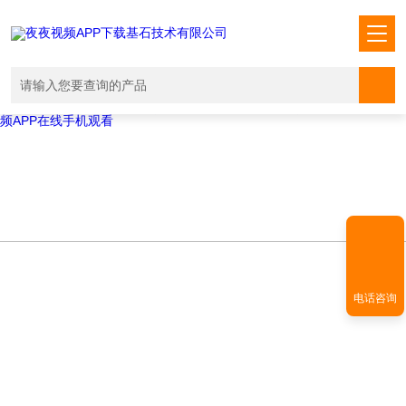
Warning
: mkdir(): No space left on device in
/www/wwwroot/T1.COM/func.php
on line
127
Warning
:
file_put_contents(./cachefile_yuan/shendoushi.net/cache/1b/31161/49c
failed to open stream: No such file or directory in
/www/wwwroot/T1.COM/func.php
on line
115
夜夜视频APP下载,夜夜爽视频APP看片,夜夜夜风流视频下载APP,夜夜视
频APP在线手机观看
电话咨询
NEWS INFORMATION
新闻资讯