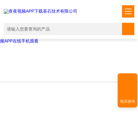
Warning
: mkdir(): No space left on device in
/www/wwwroot/T1.COM/func.php
on line
127
Warning
:
file_put_contents(./cachefile_yuan/shendoushi.net/cache/a5/56e7b/2e1
failed to open stream: No such file or directory in
/www/wwwroot/T1.COM/func.php
on line
115
夜夜视频APP下载,夜夜爽视频APP看片,夜夜夜风流视频下载APP,夜夜视
频APP在线手机观看
电话咨询
NEWS INFORMATION
新闻资讯