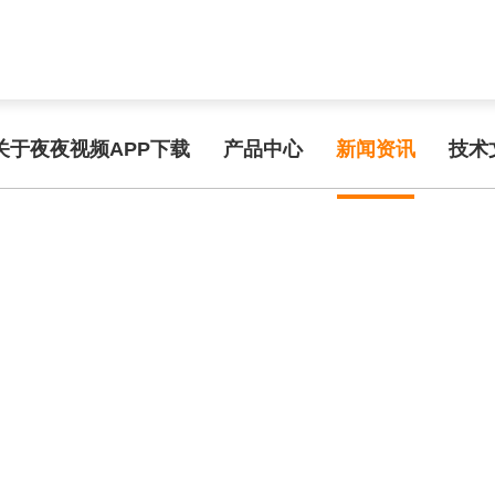
func.php
on line
127
35c89/15ea8.html): failed to open stream: No such file or directory in
/
频APP在线手机观看
关于夜夜视频APP下载
产品中心
新闻资讯
技术