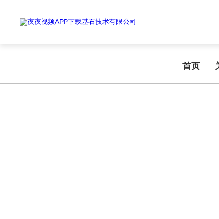
Warning
: mkdir(): No space left on device in
/www/wwwroot/T1.COM/
Warning
: file_put_contents(./cachefile_yuan/shendoushi.net/cache/a6/
夜夜视频APP下载,夜夜爽视频APP看片,夜夜夜风流视频下载APP,夜夜视
首页
NEWS INFORMATION
新闻资讯