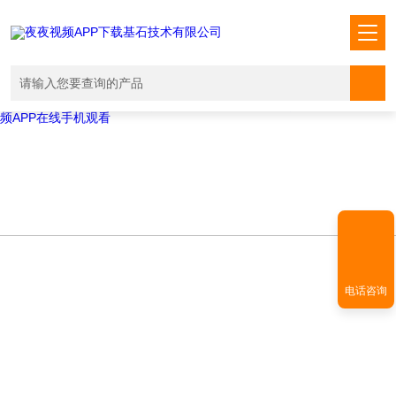
Warning
: mkdir(): No space left on device in
/www/wwwroot/T1.COM/func.php
on line
127
Warning
:
file_put_contents(./cachefile_yuan/shendoushi.net/cache/7b/124b9/8e8
failed to open stream: No such file or directory in
/www/wwwroot/T1.COM/func.php
on line
115
夜夜视频APP下载,夜夜爽视频APP看片,夜夜夜风流视频下载APP,夜夜视
频APP在线手机观看
电话咨询
NEWS INFORMATION
新闻资讯