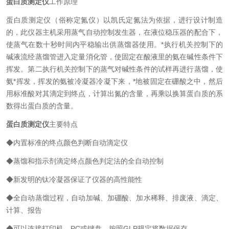
蛋白质测定仪
工作原理
蛋白质测定仪（俗称定氮仪）以凯氏定氮法为依据，进行设计制造
的，此仪器主机采用蒸气自动控制发生器，在液位稳压器的配合下，
使蒸气在数十秒时间内平稳输出供蒸馏器使用。*执行机关控制下的
碱液流经蒸馏管进入定量消化管，使固定在酸液里的氨在碱性条件下
挥发。第二执行机关控制下的蒸气对碱性条件的试样再进行蒸馏，使
氨*挥发，挥发的氨被冷凝器冷凝下来，*地被固定在硼酸之中，然后
用标准酸对其滴定到终点，计算出氮的含量，再乘以换算蛋白质的系
数得出蛋白质的含量。
蛋白质测定仪
主要特点
◆内置标准的终点颜色判断自动滴定仪
◆蒸馏和指示剂滴定终点颜色判定法的全自动控制
◆新发明的钛冷凝器保证了仪器的高性能性
◆全自动蒸馏过程，自动加碱、加硼酸、加水稀释、排废液、滴定、
计算、报告
◆可以连接打印机，PC或键盘，按照GLP规定将数据保存。