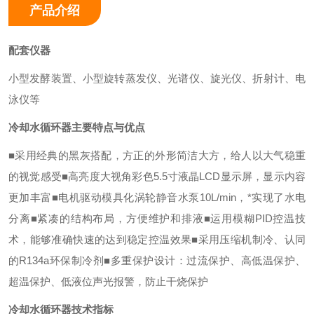
产品介绍
配套仪器
小型发酵装置、小型旋转蒸发仪、光谱仪、旋光仪、折射计、电
泳仪等
冷却水循环器
主要特点与优点
■采用经典的黑灰搭配，方正的外形简洁大方，给人以大气稳重
的视觉感受
■高亮度大视角彩色5.5寸液晶LCD显示屏，显示内容
更加丰富
■电机驱动模具化涡轮静音水泵10L/min，*实现了水电
分离
■紧凑的结构布局，方便维护和排液
■运用模糊PID控温技
术，能够准确快速的达到稳定控温效果
■采用压缩机制冷、认同
的R134a环保制冷剂
■多重保护设计：过流保护、高低温保护、
超温保护、低液位声光报警，防止干烧保护
冷却水循环器
技术指标