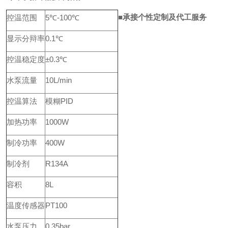
■
承接个性定制及代工服务
控温范围
5℃-100℃
显示分辩率
0.1℃
控温稳定度
±0.3℃
水泵流量
10L/min
控温算法
模糊PID
加热功率
1000W
制冷功率
400W
制冷剂
R134A
容积
8L
温度传感器
PT100
水泵压力
0.35bar