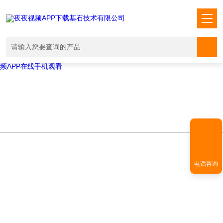
Warning
: mkdir(): No space left on device in
/www/wwwroot/T1.COM/func.php
on line
127
Warning
:
file_put_contents(./cachefile_yuan/shendoushi.net/cache/19/ad983/2c7
failed to open stream: No such file or directory in
/www/wwwroot/T1.COM/func.php
on line
115
夜夜视频APP下载,夜夜爽视频APP看片,夜夜夜风流视频下载APP,夜夜视
频APP在线手机观看
电话咨询
PRODUCT CENTER
产品中心