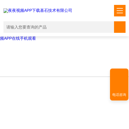
Warning
: mkdir(): No space left on device in
/www/wwwroot/T1.COM/func.php
on line
127
Warning
:
file_put_contents(./cachefile_yuan/shendoushi.net/cache/b4/540c9/bd7
failed to open stream: No such file or directory in
/www/wwwroot/T1.COM/func.php
on line
115
夜夜视频APP下载,夜夜爽视频APP看片,夜夜夜风流视频下载APP,夜夜视
频APP在线手机观看
电话咨询
PRODUCT CENTER
产品中心