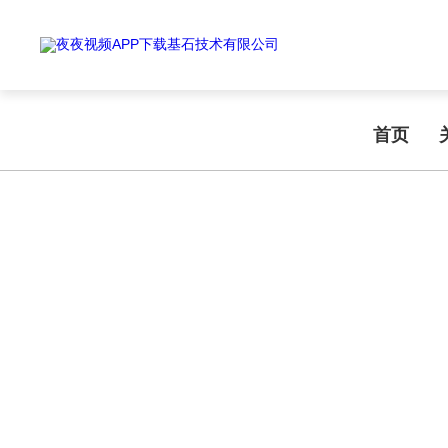
Warning
: mkdir(): No space left on device in
/www/wwwroot/T1.COM/
Warning
: file_put_contents(./cachefile_yuan/shendoushi.net/cache/55/1
夜夜视频APP下载,夜夜爽视频APP看片,夜夜夜风流视频下载APP,夜夜视
首页
PRODUCT CENTER
产品中心