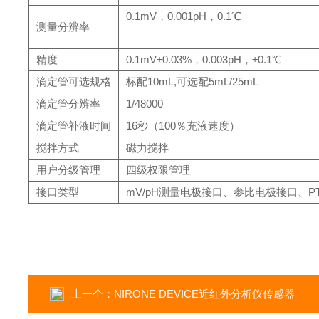
0.1mV，0.001pH，0.1℃
测量分辨率
精度
0.1mV±0.03%，0.003pH，±0.1℃
滴定管可选规格
标配10mL,可选配5mL/25mL
滴定管分辨率
1/48000
滴定管补液时间
16秒（100％充液速度）
搅拌方式
磁力搅拌
用户分级管理
四级权限管理
接口类型
mV/pH测量电极接口、参比电极接口、PT
上一个：
NIRONE DEVICE近红外分析仪传感器