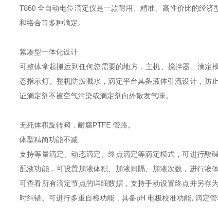
T860 全自动电位滴定仪是一款耐用、精准、高性价比的经
和络合等多种滴定。
紧凑型一体化设计
可整体拿起搬运到任何您需要的地方，主机、搅拌器、滴定
态指示灯。
整机防泼溅水，滴定平台具备液体引流设计，防
证滴定剂不被空气污染或滴定剂向外散发气味。
无死体积旋转阀，耐腐PTFE 管路。
体型精简功能不减
支持等量滴定、动态滴定、终点滴定等滴定模式，可进行酸
配液功能，可设置加液体积、加液间隔、加液次数，进行液
可查看所有滴定节点的详细数据，支持手动设置终点并另存
时纠错。
可进行多重自检功能，具备pH 电极校准功能, 滴定