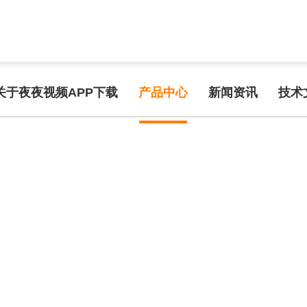
func.php
on line
127
6acf/e3f80.html): failed to open stream: No such file or directory in
/w
频APP在线手机观看
关于夜夜视频APP下载
产品中心
新闻资讯
技术