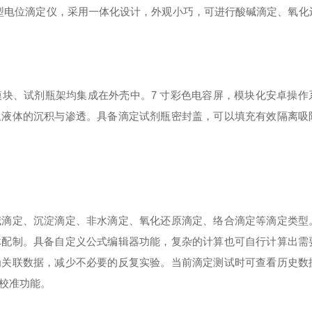
济型电位滴定仪，采用一体化设计，外观小巧，可进行酸碱滴定、氧化
模块、试剂瓶架均集成在外壳中。
7 寸彩色电容屏，模块化安卓操作
止液体的沉积与渗透。
具备滴定试剂瓶密封盖，可以填充有效隔离吸
碱滴定、沉淀滴定、非水滴定、氧化还原滴定、络合滴定等滴定类型
体配制。
具备自定义公式编辑器功能，复杂的计算也可自行计算出需
为关联数据，减少不必要的反复实验。
当前滴定测试时可查看历史数
管校准功能。