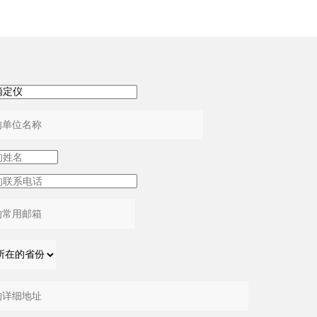
：
：
：
：
：
：