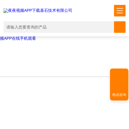
Warning
: mkdir(): No space left on device in
/www/wwwroot/T1.COM/func.php
on line
127
Warning
:
file_put_contents(./cachefile_yuan/shendoushi.net/cache/72/0c5dc/566
failed to open stream: No such file or directory in
/www/wwwroot/T1.COM/func.php
on line
115
夜夜视频APP下载,夜夜爽视频APP看片,夜夜夜风流视频下载APP,夜夜视
频APP在线手机观看
电话咨询
TECHNICAL ARTICLES
技术文章