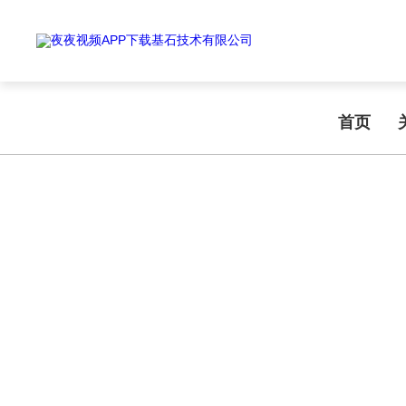
Warning
: mkdir(): No space left on device in
/www/wwwroot/T1.COM/
Warning
: file_put_contents(./cachefile_yuan/shendoushi.net/cache/41/a
夜夜视频APP下载,夜夜爽视频APP看片,夜夜夜风流视频下载APP,夜夜视
首页
TECHNICAL ARTICLES
技术文章