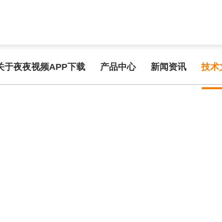
func.php
on line
127
ff21/454ee.html): failed to open stream: No such file or directory in
/w
频APP在线手机观看
关于夜夜视频APP下载
产品中心
新闻资讯
技术