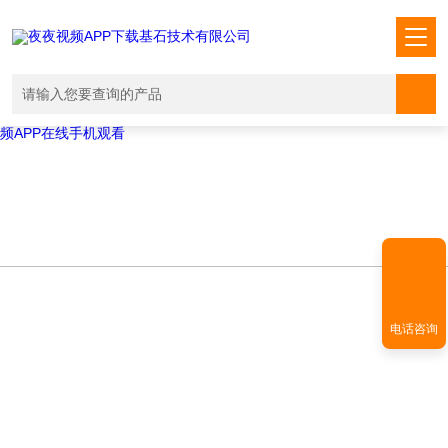
Warning
: mkdir(): No space left on device in
/www/wwwroot/T1.COM/func.php
on line
127
Warning
:
file_put_contents(./cachefile_yuan/shendoushi.net/cache/f7/44e43/714
failed to open stream: No such file or directory in
/www/wwwroot/T1.COM/func.php
on line
115
夜夜视频APP下载,夜夜爽视频APP看片,夜夜夜风流视频下载APP,夜夜视
频APP在线手机观看
电话咨询
NEWS INFORMATION
新闻资讯