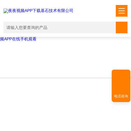
Warning
: mkdir(): No space left on device in
/www/wwwroot/T1.COM/func.php
on line
127
Warning
:
file_put_contents(./cachefile_yuan/shendoushi.net/cache/02/d0630/50a
failed to open stream: No such file or directory in
/www/wwwroot/T1.COM/func.php
on line
115
夜夜视频APP下载,夜夜爽视频APP看片,夜夜夜风流视频下载APP,夜夜视
频APP在线手机观看
电话咨询
NEWS INFORMATION
新闻资讯